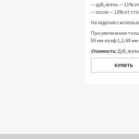
— дуб, ясень — 11% о
— сосна — 12% от ст
На изделия с исполь
При увеличении толщ
50 мм-коэф.1,1; 60 мм-
Стоимость:
Дуб, ясень
КУПИТЬ