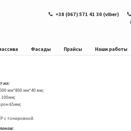
+38 (067) 571 41 30 (viber)
,
массива
Фасады
Прайсы
Наши работы
т из:
000 мм*800 мм*40 мм;
 100мм;
орон 65мм;
Р с тонировкой.
локов: