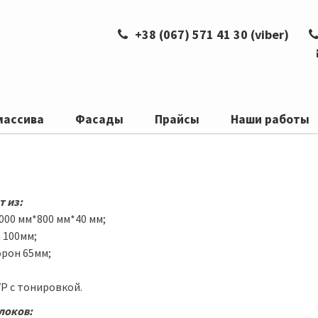
+38 (067) 571 41 30 (viber)
,
массива
Фасады
Прайсы
Наши работы
т из:
000 мм*800 мм*40 мм;
 100мм;
орон 65мм;
Р с тонировкой.
локов: